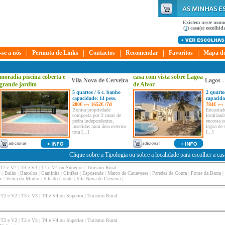
Existem neste mom
(
1
) casa(s) escolhida
|
|
|
|
|
-se a nós
Permuta de Links
Contactos
Recomendar
Favoritos
Mapa do
moradia piscina coberta e
casa com vista sobre Lagoa
Vila Nova de Cerveira
Lagos -
grande jardim
de Alvor
5 quartos / 6 c. banho
2 quarto
capacidade: 14 pess.
capacida
280€ ‹–› 1652€ /7d
784€ ‹–›
Bonita propriedade
Encantad
composta por 2 casas de
localiza
pedra independentes,
encosta c
inseridas num área exterior
lagoa de 
tota [...]
[...]
Clique sobre a Tipologia ou sobre a localidade para escolher a ca
T2 e V2
|
T3 e V3
|
T4 e V4 ou Superior
|
Turismo Rural
s
|
Baião
|
Barcelos
|
Caminha
|
Cinfães
|
Esposende
|
Marco de Canaveses
|
Paredes de Coura
|
Ponte da Barca
|
e
|
Vieira do Minho
|
Vila do Conde
|
Vila Nova de Cerveira
|
|
T2 e V2
|
T3 e V3
|
T4 e V4 ou Superior
|
Turismo Rural
|
T2 e V2
|
T3 e V3
|
T4 e V4 ou Superior
|
Turismo Rural