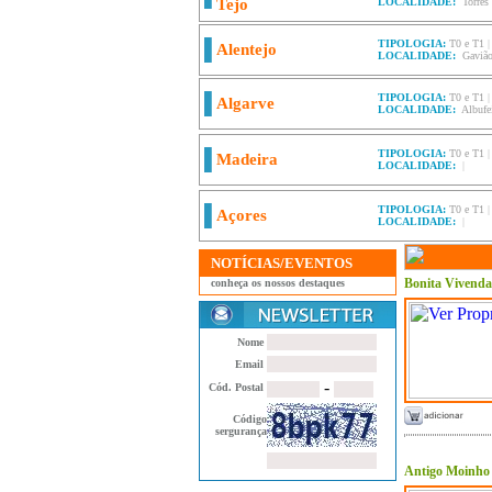
Tejo
LOCALIDADE:
Torres
TIPOLOGIA:
T0 e T1
Alentejo
LOCALIDADE:
Gaviã
TIPOLOGIA:
T0 e T1
Algarve
LOCALIDADE:
Albufe
TIPOLOGIA:
T0 e T1
Madeira
LOCALIDADE:
|
TIPOLOGIA:
T0 e T1
Açores
LOCALIDADE:
|
NOTÍCIAS/EVENTOS
Bonita Vivenda 
conheça os nossos destaques
Nome
Email
-
Cód. Postal
Código
sergurança
Antigo Moinho