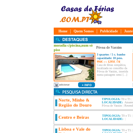
|
|
|
Home
Quem Somos
Publicidade
Junte
moradia c/piscina,num só
Póvoa de Varzim
piso
3 quartos / 5 c. banho
capacidade: 10 pess.
994€ ‹–› 1295€ /7d
Casa de férias simpática,
localizada no concelho da
Póvoa de Varzim, inserida
numa paisagem semi [...]
TIPOLOGIA:
T0 e T1
|
Norte, Minho &
LOCALIDADE:
Amare
Região do Douro
Póvoa de Varzim
|
Resend
TIPOLOGIA:
T0 e T1
Centro e Beiras
LOCALIDADE:
|
Lisboa e Vale do
TIPOLOGIA:
T0 e T1