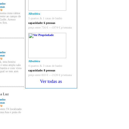
banho
soas
7d
 numa zona calma
Albufeira
rente ao campo de
3 quartos & 1 casas de banho
Golfe. Acesso
m fios.
capacidade: 6 pessoas
preço entre 756 € ‹–›1974 € p/semana
banho
soas
7d
Albufeira
l, esta bonita
s e uma ampla sala
4 quartos & 3 casas de banho
lareira e com vista
capacidade: 8 pessoas
 qual se tem aces
preço entre 833 € ‹–›2128 € p/semana
da Luz
banho
soas
7d
ento T4 localizado
ona Ana e praia do