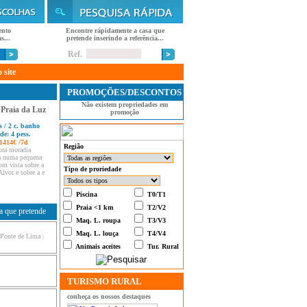
ento
Encontre rápidamente a casa que
s...
pretende inserindo a referência...
Ref.
 site
PROMOÇÕES/DESCONTOS
Não existem propriedades em
 Praia da Luz
promoção
s / 2 c. banho
de: 4 pess.
 1414€ /7d
Região
ora moradia
da numa pequena
om vista sobre a
Tipo de proriedade
Alvor e sobre a e
Piscina
T0/T1
Praia <1 km
T2/V2
sa que pretende
Maq. L. roupa
T3/V3
Maq. L. louça
T4/V4
Ponte de Lima
|
Animais aceites
Tur. Rural
TURISMO RURAL
conheça os nossos destaques