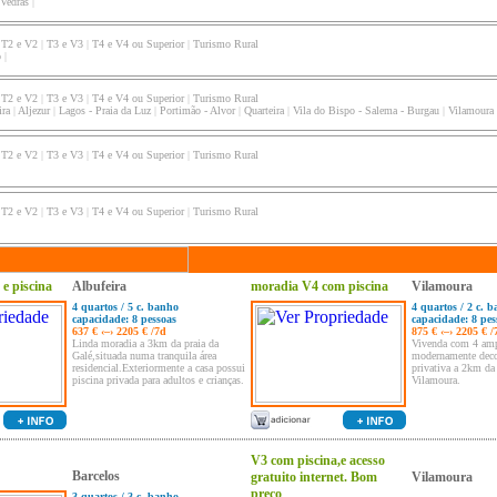
 Vedras
|
|
T2 e V2
|
T3 e V3
|
T4 e V4 ou Superior
|
Turismo Rural
o
|
|
T2 e V2
|
T3 e V3
|
T4 e V4 ou Superior
|
Turismo Rural
ira
|
Aljezur
|
Lagos - Praia da Luz
|
Portimão - Alvor
|
Quarteira
|
Vila do Bispo - Salema - Burgau
|
Vilamoura
|
T2 e V2
|
T3 e V3
|
T4 e V4 ou Superior
|
Turismo Rural
|
T2 e V2
|
T3 e V3
|
T4 e V4 ou Superior
|
Turismo Rural
e piscina
Albufeira
moradia V4 com piscina
Vilamoura
4 quartos / 5 c. banho
4 quartos / 2 c. 
capacidade: 8 pessoas
capacidade: 8 pes
637 € ‹–› 2205 € /7d
875 € ‹–› 2205 € /
Linda moradia a 3km da praia da
Vivenda com 4 amp
Galé,situada numa tranquila área
modernamente deco
residencial.Exteriormente a casa possui
privativa a 2km da
piscina privada para adultos e crianças.
Vilamoura.
V3 com piscina,e acesso
Barcelos
gratuito internet. Bom
Vilamoura
preço
3 quartos / 3 c. banho