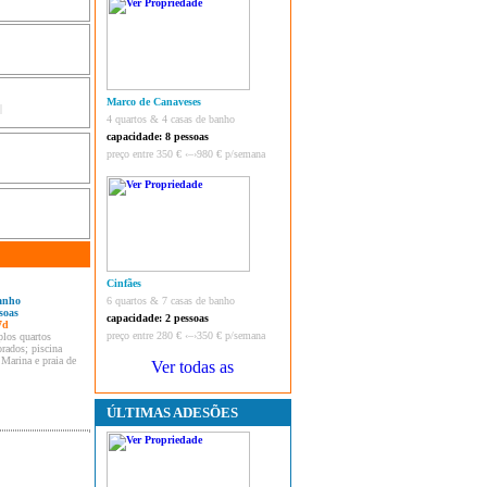
Marco de Canaveses
|
4 quartos & 4 casas de banho
capacidade: 8 pessoas
preço entre 350 € ‹–›980 € p/semana
Cinfães
banho
6 quartos & 7 casas de banho
soas
capacidade: 2 pessoas
7d
preço entre 280 € ‹–›350 € p/semana
los quartos
rados; piscina
 Marina e praia de
ÚLTIMAS ADESÕES