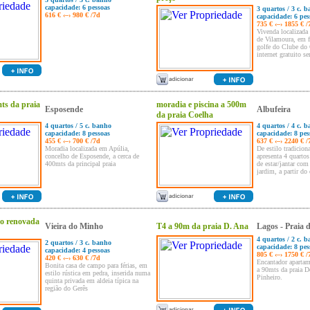
capacidade: 6 pessoas
3 quartos / 3 c. 
616 € ‹–› 980 € /7d
capacidade: 6 pes
735 € ‹–› 1855 € /
Vivenda localizada
de Vilamoura, em f
golfe do Clube do 
internet gratuito se
ts da praia
moradia e piscina a 500m
Esposende
Albufeira
da praia Coelha
4 quartos / 5 c. banho
4 quartos / 4 c. 
capacidade: 8 pessoas
capacidade: 8 pes
455 € ‹–› 700 € /7d
637 € ‹–› 2240 € /
Moradia localizada em Apúlia,
De estilo tradiciona
concelho de Esposende, a cerca de
apresenta 4 quarto
400mts da principal praia
de estar/jantar com 
jardim, a partir do
o renovada
Vieira do Minho
T4 a 90m da praia D. Ana
Lagos - Praia 
4 quartos / 2 c. 
2 quartos / 3 c. banho
capacidade: 8 pes
capacidade: 4 pessoas
805 € ‹–› 1750 € /
420 € ‹–› 630 € /7d
Encantador apartam
Bonita casa de campo para férias, em
a 90mts da praia D
estilo rústica em pedra, inserida numa
Pinheiro.
quinta privada em aldeia típica na
região do Gerês